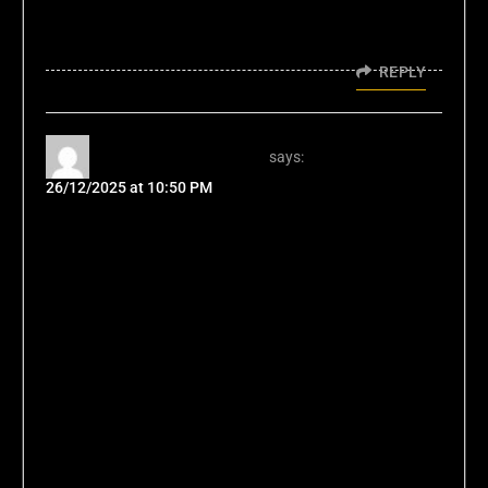
casinos in Australia will offer multiple
variants.
REPLY
ClassicBIG4 Casino
says:
26/12/2025 at 10:50 PM
We scoured the web to find the top picks
ideal
for real-money casino action Down Under.
Take your time comparing features, game
selections, and bonuses, and don’t be afraid
to try more than one to see
which suits your style best. Online casinos
have responsible gambling tools
to help you self-exclude or set limits for your
gambling.
They are very transparent with their licensing