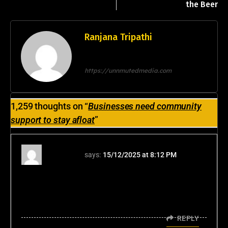
the Beer
Ranjana Tripathi
tripathiranjana2024@gmail.com
https://unnmutedmedia.com
1,259 thoughts on “
Businesses need community
support to stay afloat
”
acb8bet
says:
15/12/2025 at 8:12 PM
ACB8bet... another one to try. I look for
promotion, not much promotion, only the
refer a friend, no welcome bonus. You can
read more acb8bet.
REPLY