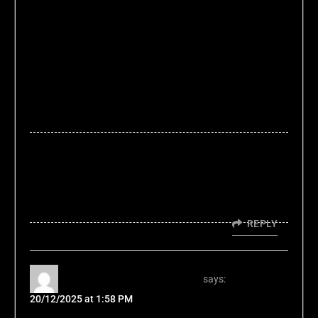
Spiele fehlerhaft schmeißt dich immer raus
nur Verluste
und wenn man ihnen eine Email schreibt
kommt nichts
zurück von denen schreckliches casinoWarte
auf meine Rückzahlung Email Adressen
stimmen auch nicht mehr
References:
https://online-spielhallen.de/vinyl-casino-
aktionscode-dein-schlussel-zu-exklusiven-
vorteilen/
REPLY
Bigg Casino Aktionscode
says:
20/12/2025 at 1:58 PM
Findet ihr das Emblem der